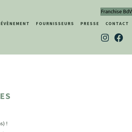
Franchise BdV
& ÉVÈNEMENT
FOURNISSEURS
PRESSE
CONTACT
GES
s) !