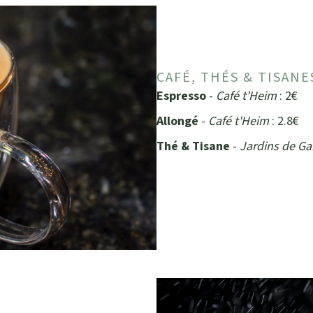
CAFÉ, THÉS & TISANE
Espresso
-
Café t'Heim
: 2€
Allongé
-
Café t'Heim
: 2.8€
Thé & Tisane
-
Jardins de Ga