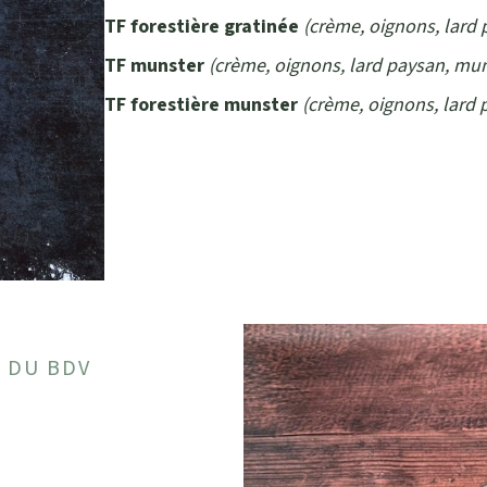
TF forestière gratinée
(crème, oignons, lard
TF munster
(crème, oignons, lard paysan, mu
TF forestière munster
(crème, oignons, lard 
 DU BDV