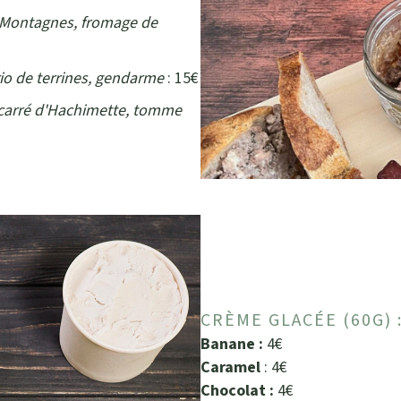
 Montagnes, fromage de
rio de terrines, gendarme
: 15€
, carré d'Hachimette, tomme
CRÈME GLACÉE (60G) 
Banane :
4€
Caramel
: 4€
Chocolat :
4€