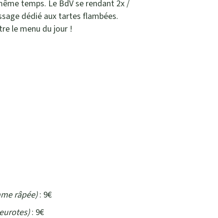
n même temps. Le BdV se rendant 2x /
ssage dédié aux tartes flambées.
re le menu du jour !
mme râpée)
: 9€
leurotes)
: 9€