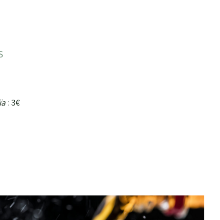
S
ïa
: 3€