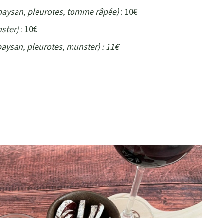
 paysan, pleurotes, tomme râpée)
: 10€
nster)
: 10€
paysan, pleurotes, munster) : 11€