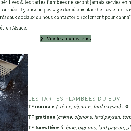
apéritives & les tartes flambées ne seront jamais servies e
urnée, il y aura un passage dédié aux planchettes et un pa
s réseaux sociaux ou nous contacter directement pour connaît
és en Alsace.
Voir les fournisseurs
LES TARTES FLAMBÉES DU BDV
TF normale
(crème, oignons, lard paysan)
: 8€
TF gratinée
(
crème, oignons, lard paysan, to
TF forestière
(crème, oignons, lard paysan, p