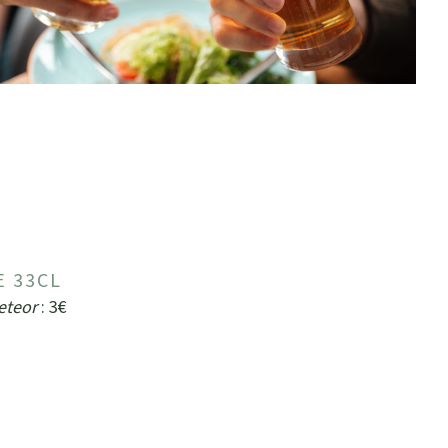
E 33CL
Meteor
: 3€